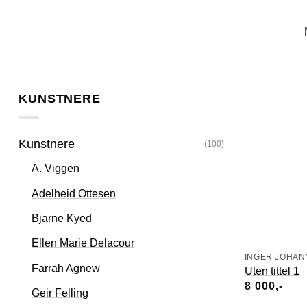
Skip
to
content
KUNSTNERE
Kunstnere
(100)
A. Viggen
Adelheid Ottesen
Bjarne Kyed
Ellen Marie Delacour
INGER JOHAN
Farrah Agnew
Uten tittel 1
8 000
Geir Felling