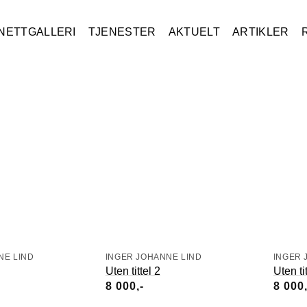
NETTGALLERI
TJENESTER
AKTUELT
ARTIKLER
NE LIND
INGER JOHANNE LIND
INGER 
Uten tittel 2
Uten ti
8 000
8 000