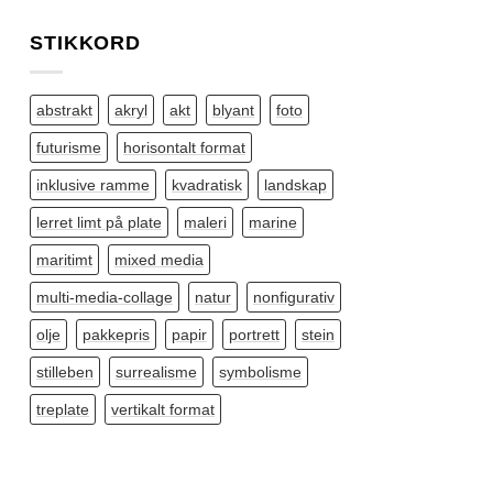
STIKKORD
abstrakt
akryl
akt
blyant
foto
futurisme
horisontalt format
inklusive ramme
kvadratisk
landskap
lerret limt på plate
maleri
marine
maritimt
mixed media
multi-media-collage
natur
nonfigurativ
olje
pakkepris
papir
portrett
stein
stilleben
surrealisme
symbolisme
treplate
vertikalt format