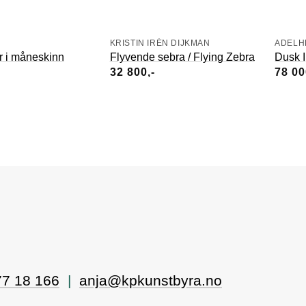
KRISTIN IRÉN DIJKMAN
ADELH
r i måneskinn
Flyvende sebra / Flying Zebra
Dusk I
32 800
78 0
77 18 166
|
anja@kpkunstbyra.no