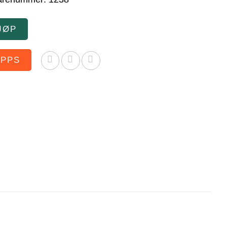
JØP
IPPS