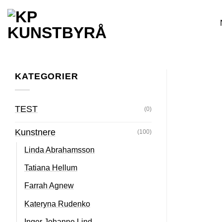
Skip
to
content
KATEGORIER
TEST
(0)
Kunstnere
(100)
Linda Abrahamsson
Tatiana Hellum
Farrah Agnew
Kateryna Rudenko
Inger Johanne Lind