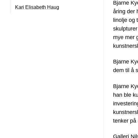
Bjarne Ky
Kari Elisabeth Haug
åring der
linolje og
skulpturer
mye mer gl
kunstners
Bjarne Kye
dem til å 
Bjarne Ky
han ble ku
investerin
kunstnersk
tenker på d
Galleri Ni