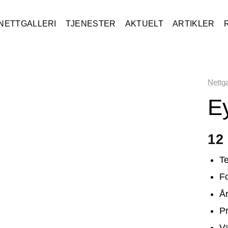
NETTGALLERI
TJENESTER
AKTUELT
ARTIKLER
Nettga
E
12
Te
Fo
År
Pr
V