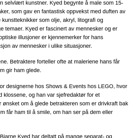
en selvlært kunstner. Kyed begynte å male som 15-
ker, som gav en fantastisk oppvekst med duften av
kunstteknikker som olje, akryl, litografi og
lige temaer. Kyed er fascinert av mennesker og er
ptiske illusjoner er kjennemerker for hans
jon av mennesker i ulike situasjoner.
ene. Betraktere forteller ofte at maleriene hans får
om gir ham glede.
f for designerne hos Shows & Events hos LEGO, hvor
d klossene, og han var sjefredaktør for et
r ønsket om å glede betrakteren som er drivkraft bak
m får ham til å smile, om han ser på dem eller
. Bjarne Kyed har deltatt på mange separat- og