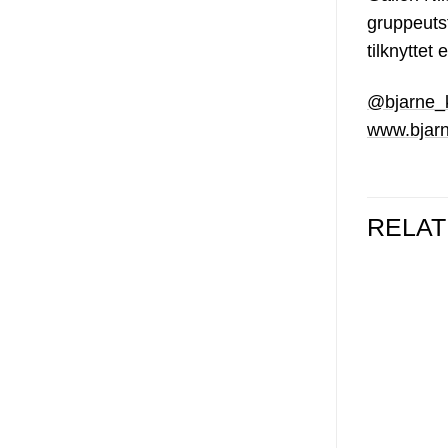
gruppeuts
tilknyttet
@bjarne_
www.bjar
RELA