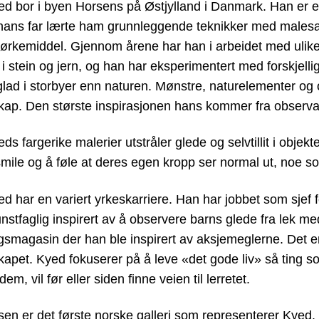
ed bor i byen Horsens på Østjylland i Danmark. Han er 
 hans far lærte ham grunnleggende teknikker med malesa
 tørkemiddel. Gjennom årene har han i arbeidet med ulike 
 i stein og jern, og han har eksperimentert med forskjel
ad i storbyer enn naturen. Mønstre, naturelementer og o
kap. Den største inspirasjonen hans kommer fra observas
ds fargerike malerier utstråler glede og selvtillit i objekt
smile og å føle at deres egen kropp ser normal ut, noe s
ed har en variert yrkeskarriere. Han har jobbet som sje
nstfaglig inspirert av å observere barns glede fra lek me
gsmagasin der han ble inspirert av aksjemeglerne. Det e
apet. Kyed fokuserer på å leve «det gode liv» så ting so
em, vil før eller siden finne veien til lerretet.
lsen er det første norske galleri som representerer Kyed