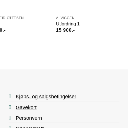
EID OTTESEN
A. VIGGEN
A
Utfordring 1
S
00
15 900
1
Kjøps- og salgsbetingelser
Gavekort
Personvern