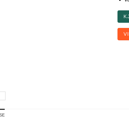
K
V
SE