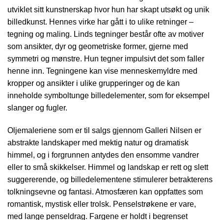
utviklet sitt kunstnerskap hvor hun har skapt utsøkt og unik
billedkunst. Hennes virke har gått i to ulike retninger –
tegning og maling. Linds tegninger består ofte av motiver
som ansikter, dyr og geometriske former, gjerne med
symmetri og mønstre. Hun tegner impulsivt det som faller
henne inn. Tegningene kan vise menneskemyldre med
kropper og ansikter i ulike grupperinger og de kan
inneholde symboltunge billedelementer, som for eksempel
slanger og fugler.
Oljemaleriene som er til salgs gjennom Galleri Nilsen er
abstrakte landskaper med mektig natur og dramatisk
himmel, og i forgrunnen antydes den ensomme vandrer
eller to små skikkelser. Himmel og landskap er rett og slett
suggererende, og billedelementene stimulerer betrakterens
tolkningsevne og fantasi. Atmosfæren kan oppfattes som
romantisk, mystisk eller trolsk. Penselstrøkene er vare,
med lange penseldrag. Fargene er holdt i begrenset