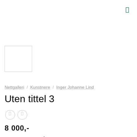
Skip
to
content
Nettgalleri
/
Kunstnere
/
Inger Johanne Lind
Uten tittel 3
8 000