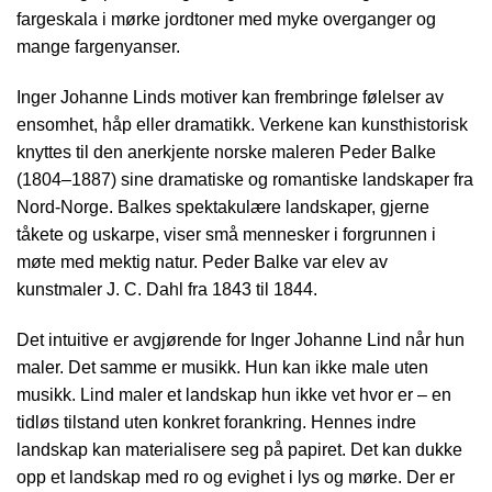
fargeskala i mørke jordtoner med myke overganger og
mange fargenyanser.
Inger Johanne Linds motiver kan frembringe følelser av
ensomhet, håp eller dramatikk. Verkene kan kunsthistorisk
knyttes til den anerkjente norske maleren Peder Balke
(1804–1887) sine dramatiske og romantiske landskaper fra
Nord-Norge. Balkes spektakulære landskaper, gjerne
tåkete og uskarpe, viser små mennesker i forgrunnen i
møte med mektig natur. Peder Balke var elev av
kunstmaler J. C. Dahl fra 1843 til 1844.
Det intuitive er avgjørende for Inger Johanne Lind når hun
maler. Det samme er musikk. Hun kan ikke male uten
musikk. Lind maler et landskap hun ikke vet hvor er – en
tidløs tilstand uten konkret forankring. Hennes indre
landskap kan materialisere seg på papiret. Det kan dukke
opp et landskap med ro og evighet i lys og mørke. Der er